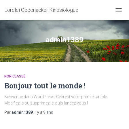
Lorelei Opdenacker Kinésiologue
OUVRI
admin1389
NON CLASSÉ
Bonjour tout le monde !
Bienvenue dans WordPress. Ceci est votre premier article.
Modifiez-le ou supprimez-le, puis lancez-vous !
Par
admin1389
, il y a
9 ans